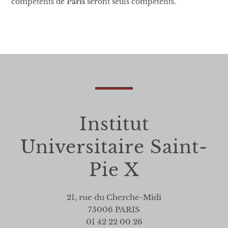
compétents de
Paris
seront seuls compétents.
Institut
Universitaire Saint-
Pie X
21, rue du Cherche-Midi
75006 PARIS
01 42 22 00 26